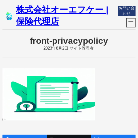
内
株式会社オーエフケー |
お問い合
容
わせ
を
保険代理店
ス
キ
ッ
front-privacypolicy
プ
2023年8月2日
サイト管理者